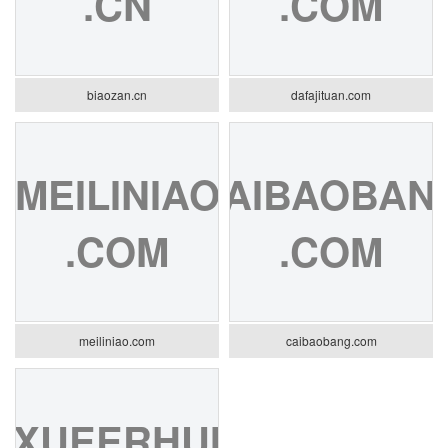
.CN
.COM
biaozan.cn
dafajituan.com
MEILINIAO
CAIBAOBAN
.COM
.COM
meiliniao.com
caibaobang.com
XUEERHUI