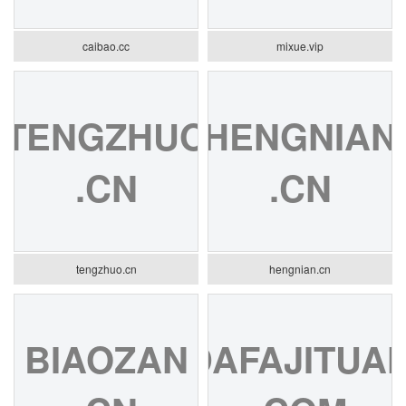
caibao.cc
mixue.vip
TENGZHUO
HENGNIAN
.CN
.CN
tengzhuo.cn
hengnian.cn
BIAOZAN
DAFAJITUA