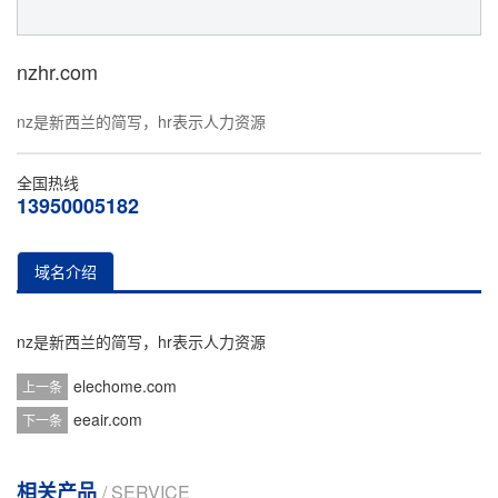
nzhr.com
nz是新西兰的简写，hr表示人力资源
全国热线
13950005182
域名介绍
nz是新西兰的简写，hr表示人力资源
elechome.com
上一条
eeair.com
下一条
相关产品
/ SERVICE