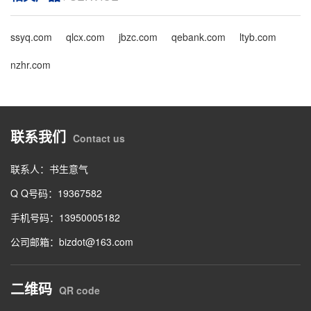
ssyq.com
qlcx.com
jbzc.com
qebank.com
ltyb.com
nzhr.com
联系我们
Contact us
联系人：书生意气
Q Q号码：19367582
手机号码：13950005182
公司邮箱：bizdot@163.com
二维码
QR code