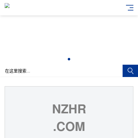
NZHR
.COM