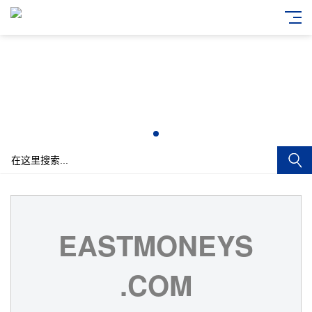
EASTMONEYS
.COM