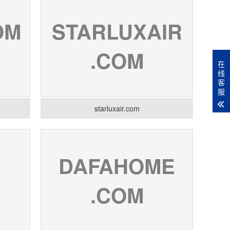
OM
STARLUXAIR
.COM
在
线
客
服
starluxair.com
N
DAFAHOME
.COM