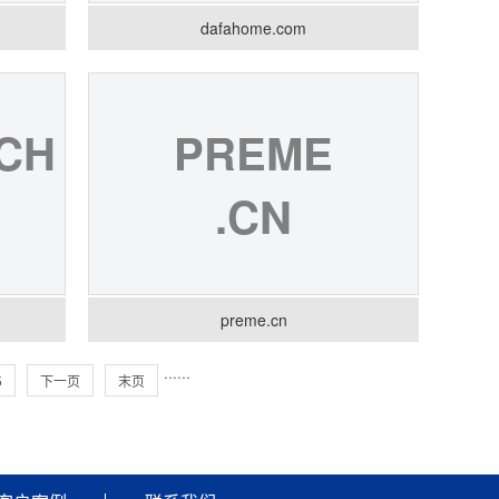
dafahome.com
CH
PREME
.CN
preme.cn
···
···
5
下一页
末页