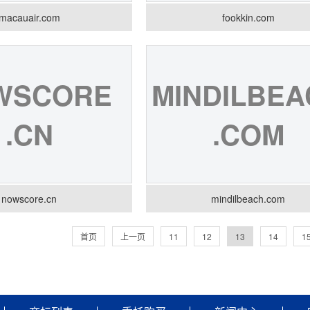
macauair.com
fookkin.com
WSCORE
MINDILBEA
.CN
.COM
nowscore.cn
mindilbeach.com
首页
上一页
11
12
13
14
1